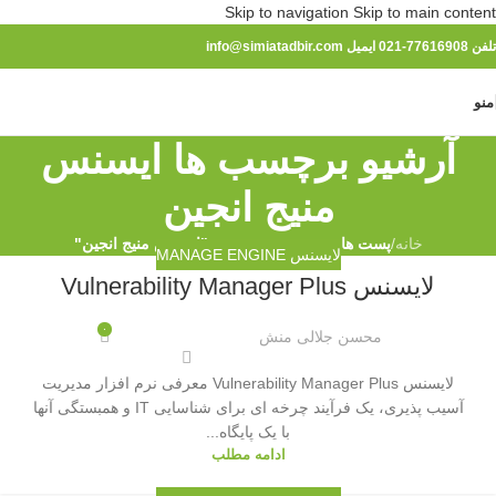
Skip to navigation
Skip to main content
تلفن 77616908-021 ایمیل info@simiatadbir.com
منو
آرشیو برچسب ها ایسنس
منیج انجین
خانه
/
پست های برچسب زده شده "ایسنس منیج انجین"
لایسنس MANAGE ENGINE
لایسنس Vulnerability Manager Plus
۰
محسن جلالی منش
لایسنس Vulnerability Manager Plus معرفی نرم افزار مدیریت
آسیب پذیری، یک فرآیند چرخه ای برای شناسایی IT و همبستگی آنها
با یک پایگاه...
ادامه مطلب