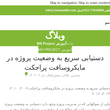
Skip to navigation
Skip to main content
تلفن 77616908-021 ایمیل info@simiatadbir.com
منو
وبلاگ
خانه
/
آموزش MS Project
آموزش MS PROJECT
دستیابی سریع به وضعیت پروژه در
مایکروسافت پراجکت
۰
محسن جلالی منش
فعال دی ۶, ۱۴۰۲
دستیابی سریع به وضعیت پروژه در مایکروسافت پراجکت ۲۰۰۷، ۲۰۱۰،
۲۰۱۳، ۲۰۱۶
یکی از سوالهایی که در مدیریت پروژه وجود دارد دستیابی به وضعیت پروژه
است. سریعترین راه برای مطلع‌ شد از وضعیت پروژه استفاده از پنجره